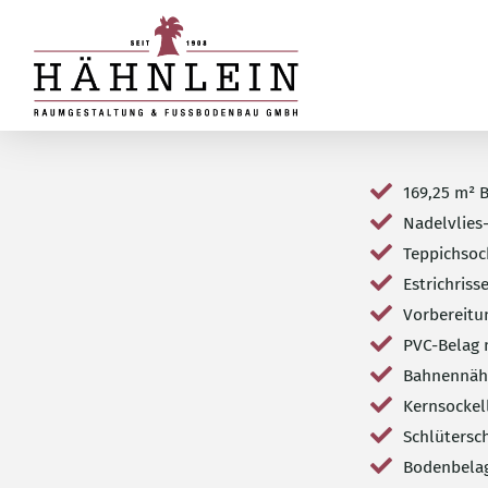
169,25 m² 
Nadelvlies
Teppichsoc
Estrichriss
Vorbereitu
PVC-Belag m
Bahnennäht
Kernsockel
Schlütersc
Bodenbelag