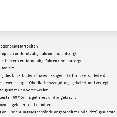
PETER SENDERS STR. 30
Mainz Kastel
Bodenbelagsartbeiten
-Teppich entfernt, abgefahren und entsorgt
kelleistern entfernt, abgefahren und entsorgt
e saniert
ng des Unterbodens (fräsen, saugen, Haftbrücke, schleifen)
it werkseitiger Oberflächenvergütung, geliefert und verlegt
e gefräst und verschweißt
leisten 60/15mm, geliefert und angebracht
hienen geliefert und montiert
 an Einrichtungsgegenstände angearbeitet und Sichtfugen erstel